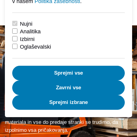
v našem
Politika zasebnosti
.
Nujni
Analitika
Izbirni
Oglaševalski
Sprejmi vse
Zavrni vse
Zaupanja vredni že več kot 75 let
Sprejmi izbrane
Naše poslanstvo je vaše zadovoljstvo - od izbora
materiala in vse do predaje stranki se trudimo, da
izpolnimo vsa pričakovanja.