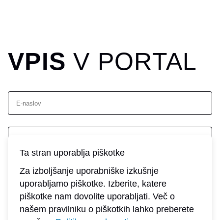
VPIS
V PORTAL
E-naslov
Ta stran uporablja piškotke
Geslo
Za izboljšanje uporabniške izkušnje
Prijava
uporabljamo piškotke. Izberite, katere
piškotke nam dovolite uporabljati. Več o
Pozabljeno geslo?
našem pravilniku o piškotkih lahko preberete