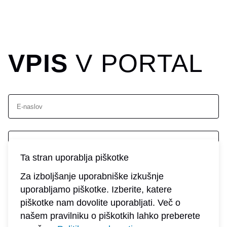
VPIS
V PORTAL
E-naslov
Ta stran uporablja piškotke
Geslo
Za izboljšanje uporabniške izkušnje
Prijava
uporabljamo piškotke. Izberite, katere
piškotke nam dovolite uporabljati. Več o
Pozabljeno geslo?
našem pravilniku o piškotkih lahko preberete