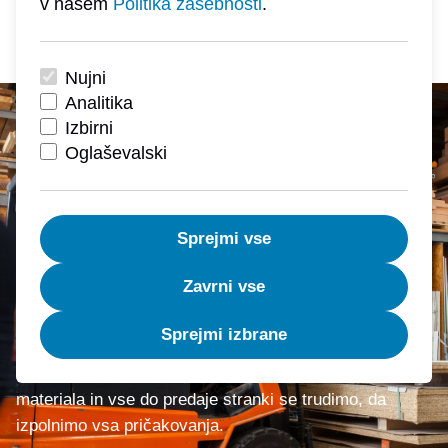
v našem
Politika zasebnosti
.
Nujni
Analitika
Izbirni
Oglaševalski
Sprejmi vse
Zavrni vse
Zaupanja vredni že več kot 75 let
Sprejmi izbrane
Naše poslanstvo je vaše zadovoljstvo - od izbora
materiala in vse do predaje stranki se trudimo, da
izpolnimo vsa pričakovanja.