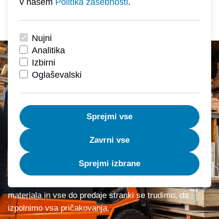
v našem
Politika zasebnosti
.
Nujni
Analitika
Izbirni
Oglaševalski
Sprejmi vse
Zavrni vse
Zaupanja vredni že več kot 75 let
Sprejmi izbrane
Naše poslanstvo je vaše zadovoljstvo - od izbora
materiala in vse do predaje stranki se trudimo, da
izpolnimo vsa pričakovanja.