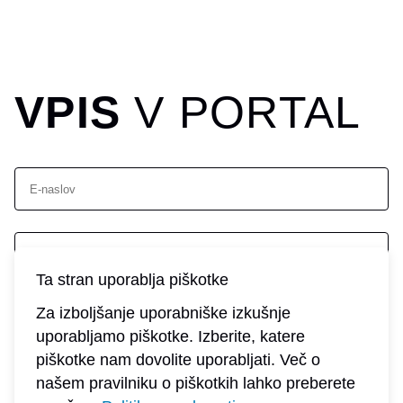
VPIS
V PORTAL
E-naslov
Ta stran uporablja piškotke
Geslo
Za izboljšanje uporabniške izkušnje
Prijava
uporabljamo piškotke. Izberite, katere
piškotke nam dovolite uporabljati. Več o
Pozabljeno geslo?
našem pravilniku o piškotkih lahko preberete